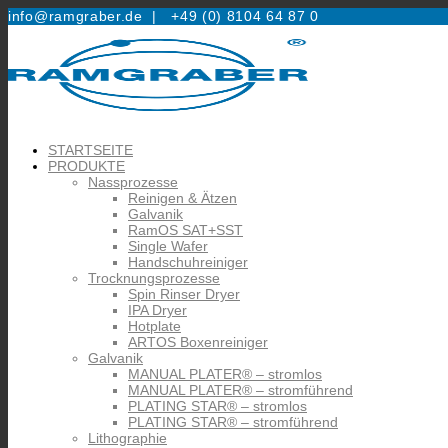
info@ramgraber.de |
+49 (0) 8104 64 87 0
STARTSEITE
PRODUKTE
Nassprozesse
Reinigen & Ätzen
Galvanik
RamOS SAT+SST
Single Wafer
Handschuhreiniger
Trocknungsprozesse
Spin Rinser Dryer
IPA Dryer
Hotplate
ARTOS Boxenreiniger
Galvanik
MANUAL PLATER® – stromlos
MANUAL PLATER® – stromführend
PLATING STAR® – stromlos
PLATING STAR® – stromführend
Lithographie