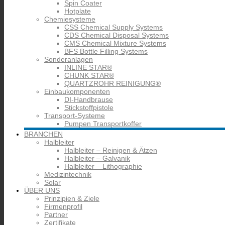
Spin Coater
Hotplate
Chemiesysteme
CSS Chemical Supply Systems
CDS Chemical Disposal Systems
CMS Chemical Mixture Systems
BFS Bottle Filling Systems
Sonderanlagen
INLINE STAR®
CHUNK STAR®
QUARTZROHR REINIGUNG®
Einbaukomponenten
DI-Handbrause
Stickstoffpistole
Transport-Systeme
Pumpen Transportkoffer
BRANCHEN
Halbleiter
Halbleiter – Reinigen & Ätzen
Halbleiter – Galvanik
Halbleiter – Lithographie
Medizintechnik
Solar
ÜBER UNS
Prinzipien & Ziele
Firmenprofil
Partner
Zertifikate