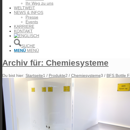
Ihr Weg zu uns
WELTWEIT
NEWS & INFOS
Presse
Events
KARRIERE
KONTAKT
SUCHE
MENÜ
MENÜ
Archiv für: Chemiesysteme
Du bist hier:
Startseite
1
/
Produkte
2
/
Chemiesysteme
3
/
BFS Bottle F