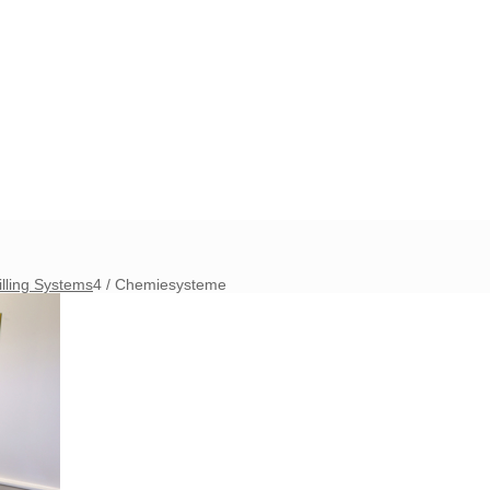
illing Systems
4
/
Chemiesysteme