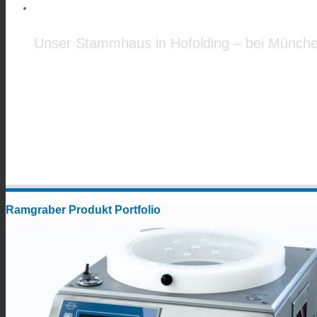
Ramgraber GmbH - Headq
Unser Stammhaus in Hofolding – bei Münch
Ramgraber Produkt Portfolio