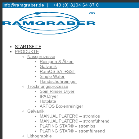
info@ramgraber.de |
+49 (0) 8104 64 87 0
STARTSEITE
PRODUKTE
Nassprozesse
Reinigen & Ätzen
Galvanik
RamOS SAT+SST
Single Wafer
Handschuhreiniger
Trocknungsprozesse
Spin Rinser Dryer
IPA Dryer
Hotplate
ARTOS Boxenreiniger
Galvanik
MANUAL PLATER® – stromlos
MANUAL PLATER® – stromführend
PLATING STAR® – stromlos
PLATING STAR® – stromführend
Lithographie