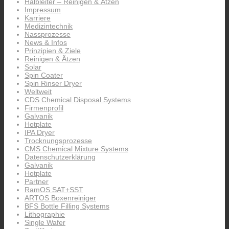
Halbleiter – Reinigen & Ätzen
Impressum
Karriere
Medizintechnik
Nassprozesse
News & Infos
Prinzipien & Ziele
Reinigen & Ätzen
Solar
Spin Coater
Spin Rinser Dryer
Weltweit
CDS Chemical Disposal Systems
Firmenprofil
Galvanik
Hotplate
IPA Dryer
Trocknungsprozesse
CMS Chemical Mixture Systems
Datenschutzerklärung
Galvanik
Hotplate
Partner
RamOS SAT+SST
ARTOS Boxenreiniger
BFS Bottle Filling Systems
Lithographie
Single Wafer