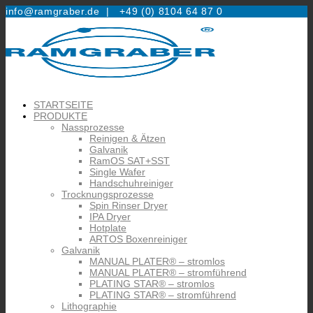
info@ramgraber.de |
+49 (0) 8104 64 87 0
STARTSEITE
PRODUKTE
Nassprozesse
Reinigen & Ätzen
Galvanik
RamOS SAT+SST
Single Wafer
Handschuhreiniger
Trocknungsprozesse
Spin Rinser Dryer
IPA Dryer
Hotplate
ARTOS Boxenreiniger
Galvanik
MANUAL PLATER® – stromlos
MANUAL PLATER® – stromführend
PLATING STAR® – stromlos
PLATING STAR® – stromführend
Lithographie