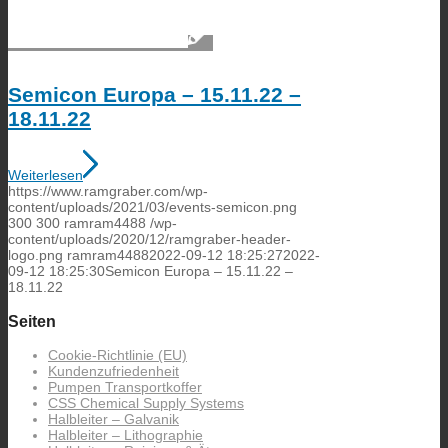
Semicon Europa – 15.11.22 –
18.11.22
Weiterlesen
https://www.ramgraber.com/wp-
content/uploads/2021/03/events-semicon.png
300
300
ramram4488
/wp-
content/uploads/2020/12/ramgraber-header-
logo.png
ramram4488
2022-09-12 18:25:27
2022-
09-12 18:25:30
Semicon Europa – 15.11.22 –
18.11.22
Seiten
Cookie-Richtlinie (EU)
Kundenzufriedenheit
Pumpen Transportkoffer
CSS Chemical Supply Systems
Halbleiter – Galvanik
Halbleiter – Lithographie