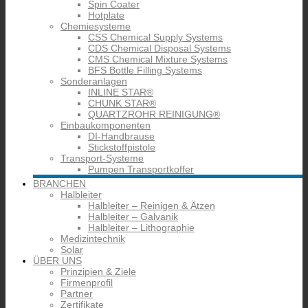
Spin Coater
Hotplate
Chemiesysteme
CSS Chemical Supply Systems
CDS Chemical Disposal Systems
CMS Chemical Mixture Systems
BFS Bottle Filling Systems
Sonderanlagen
INLINE STAR®
CHUNK STAR®
QUARTZROHR REINIGUNG®
Einbaukomponenten
DI-Handbrause
Stickstoffpistole
Transport-Systeme
Pumpen Transportkoffer
BRANCHEN
Halbleiter
Halbleiter – Reinigen & Ätzen
Halbleiter – Galvanik
Halbleiter – Lithographie
Medizintechnik
Solar
ÜBER UNS
Prinzipien & Ziele
Firmenprofil
Partner
Zertifikate