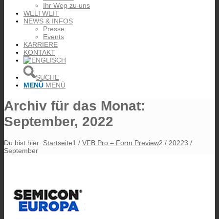
Ihr Weg zu uns
WELTWEIT
NEWS & INFOS
Presse
Events
KARRIERE
KONTAKT
SUCHE
MENÜ
MENÜ
Archiv für das Monat:
September, 2022
Du bist hier:
Startseite
1
/
VFB Pro – Form Preview
2
/
2022
3
/
September