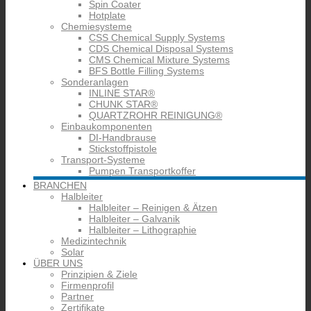
Spin Coater
Hotplate
Chemiesysteme
CSS Chemical Supply Systems
CDS Chemical Disposal Systems
CMS Chemical Mixture Systems
BFS Bottle Filling Systems
Sonderanlagen
INLINE STAR®
CHUNK STAR®
QUARTZROHR REINIGUNG®
Einbaukomponenten
DI-Handbrause
Stickstoffpistole
Transport-Systeme
Pumpen Transportkoffer
BRANCHEN
Halbleiter
Halbleiter – Reinigen & Ätzen
Halbleiter – Galvanik
Halbleiter – Lithographie
Medizintechnik
Solar
ÜBER UNS
Prinzipien & Ziele
Firmenprofil
Partner
Zertifikate