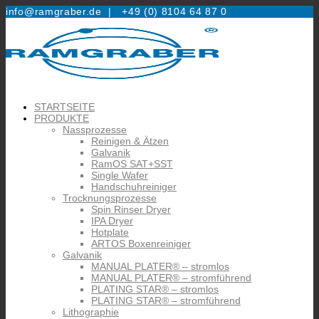
info@ramgraber.de |
+49 (0) 8104 64 87 0
STARTSEITE
PRODUKTE
Nassprozesse
Reinigen & Ätzen
Galvanik
RamOS SAT+SST
Single Wafer
Handschuhreiniger
Trocknungsprozesse
Spin Rinser Dryer
IPA Dryer
Hotplate
ARTOS Boxenreiniger
Galvanik
MANUAL PLATER® – stromlos
MANUAL PLATER® – stromführend
PLATING STAR® – stromlos
PLATING STAR® – stromführend
Lithographie