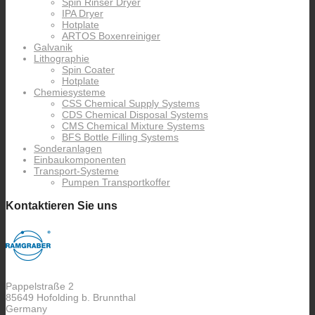
Spin Rinser Dryer
IPA Dryer
Hotplate
ARTOS Boxenreiniger
Galvanik
Lithographie
Spin Coater
Hotplate
Chemiesysteme
CSS Chemical Supply Systems
CDS Chemical Disposal Systems
CMS Chemical Mixture Systems
BFS Bottle Filling Systems
Sonderanlagen
Einbaukomponenten
Transport-Systeme
Pumpen Transportkoffer
Kontaktieren Sie uns
Pappelstraße 2
85649 Hofolding b. Brunnthal
Germany