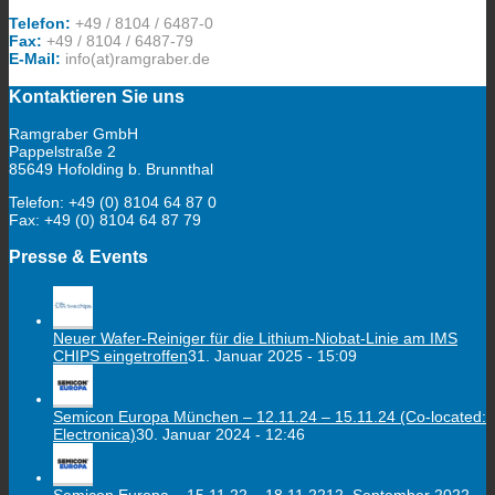
Telefon:
+49 / 8104 / 6487-0
Fax:
+49 / 8104 / 6487-79
E-Mail:
info(at)ramgraber.de
Kontaktieren Sie uns
Ramgraber GmbH
Pappelstraße 2
85649 Hofolding b. Brunnthal
Telefon: +49 (0) 8104 64 87 0
Fax: +49 (0) 8104 64 87 79
Presse & Events
Neuer Wafer-Reiniger für die Lithium-Niobat-Linie am IMS
CHIPS eingetroffen
31. Januar 2025 - 15:09
Semicon Europa München – 12.11.24 – 15.11.24 (Co-located:
Electronica)
30. Januar 2024 - 12:46
Semicon Europa – 15.11.22 – 18.11.22
12. September 2022 -