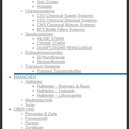
Spin Coater
Hotplate
Chemiesysteme
CSS Chemical Supply Systems
CDS Chemical Disposal Systems
CMS Chemical Mixture Systems
BFS Bottle Filling Systems
Sonderanlagen
INLINE STAR®
CHUNK STAR®
QUARTZROHR REINIGUNG®
Einbaukomponenten
DI-Handbrause
Stickstoffpistole
Transport-Systeme
Pumpen Transportkoffer
BRANCHEN
Halbleiter
Halbleiter – Reinigen & Ätzen
Halbleiter – Galvanik
Halbleiter – Lithographie
Medizintechnik
Solar
ÜBER UNS
Prinzipien & Ziele
Firmenprofil
Partner
Zertifikate