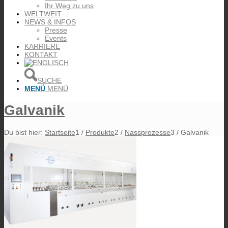
Ihr Weg zu uns
WELTWEIT
NEWS & INFOS
Presse
Events
KARRIERE
KONTAKT
SUCHE
MENÜ
MENÜ
Galvanik
Du bist hier:
Startseite
1
/
Produkte
2
/
Nassprozesse
3
/
Galvanik