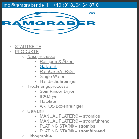
info@ramgraber.de |
+49 (0) 8104 64 87 0
STARTSEITE
PRODUKTE
Nassprozesse
Reinigen & Ätzen
Galvanik
RamOS SAT+SST
Single Wafer
Handschuhreiniger
Trocknungsprozesse
Spin Rinser Dryer
IPA Dryer
Hotplate
ARTOS Boxenreiniger
Galvanik
MANUAL PLATER® – stromlos
MANUAL PLATER® – stromführend
PLATING STAR® – stromlos
PLATING STAR® – stromführend
Lithographie