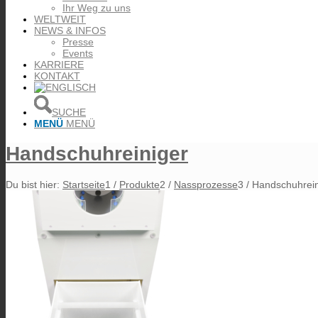
Ihr Weg zu uns
WELTWEIT
NEWS & INFOS
Presse
Events
KARRIERE
KONTAKT
SUCHE
MENÜ
MENÜ
Handschuhreiniger
Du bist hier:
Startseite
1
/
Produkte
2
/
Nassprozesse
3
/
Handschuhrein