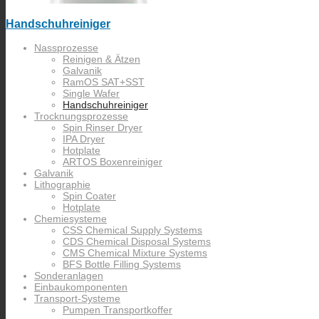
Handschuhreiniger
Nassprozesse
Reinigen & Ätzen
Galvanik
RamOS SAT+SST
Single Wafer
Handschuhreiniger
Trocknungsprozesse
Spin Rinser Dryer
IPA Dryer
Hotplate
ARTOS Boxenreiniger
Galvanik
Lithographie
Spin Coater
Hotplate
Chemiesysteme
CSS Chemical Supply Systems
CDS Chemical Disposal Systems
CMS Chemical Mixture Systems
BFS Bottle Filling Systems
Sonderanlagen
Einbaukomponenten
Transport-Systeme
Pumpen Transportkoffer