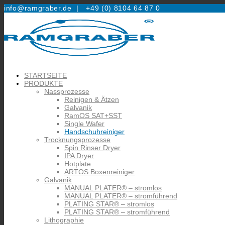
info@ramgraber.de |
+49 (0) 8104 64 87 0
STARTSEITE
PRODUKTE
Nassprozesse
Reinigen & Ätzen
Galvanik
RamOS SAT+SST
Single Wafer
Handschuhreiniger
Trocknungsprozesse
Spin Rinser Dryer
IPA Dryer
Hotplate
ARTOS Boxenreiniger
Galvanik
MANUAL PLATER® – stromlos
MANUAL PLATER® – stromführend
PLATING STAR® – stromlos
PLATING STAR® – stromführend
Lithographie