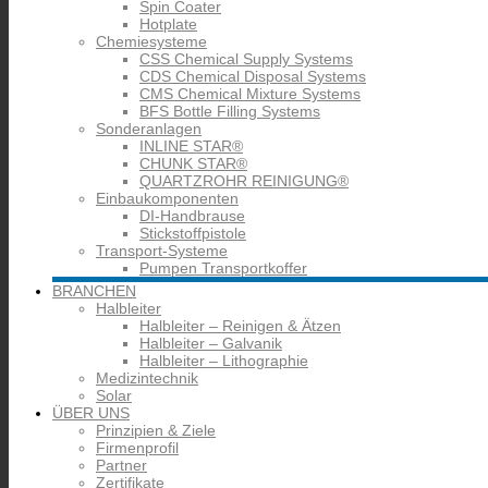
Spin Coater
Hotplate
Chemiesysteme
CSS Chemical Supply Systems
CDS Chemical Disposal Systems
CMS Chemical Mixture Systems
BFS Bottle Filling Systems
Sonderanlagen
INLINE STAR®
CHUNK STAR®
QUARTZROHR REINIGUNG®
Einbaukomponenten
DI-Handbrause
Stickstoffpistole
Transport-Systeme
Pumpen Transportkoffer
BRANCHEN
Halbleiter
Halbleiter – Reinigen & Ätzen
Halbleiter – Galvanik
Halbleiter – Lithographie
Medizintechnik
Solar
ÜBER UNS
Prinzipien & Ziele
Firmenprofil
Partner
Zertifikate