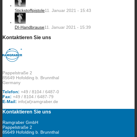
Stickstoffpistole
11. Januar 2021 - 15:43
DI-Handbrause
11. Januar 2021 - 15:39
Kontaktieren Sie uns
Pappelstraße 2
85649 Hofolding b. Brunnthal
Germany
Telefon:
+49 / 8104 / 6487-0
Fax:
+49 / 8104 / 6487-79
E-Mail:
info(at)ramgraber.de
Kontaktieren Sie uns
Ramgraber GmbH
Pappelstraße 2
85649 Hofolding b. Brunnthal