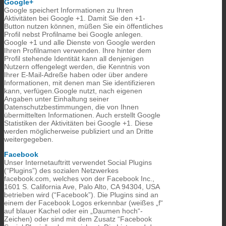
Google+
Google speichert Informationen zu Ihren
Aktivitäten bei Google +1. Damit Sie den +1-
Button nutzen können, müßen Sie ein öffentliches
Profil nebst Profilname bei Google anlegen.
Google +1 und alle Dienste von Google werden
Ihren Profilnamen verwenden. Ihre hinter dem
Profil stehende Identität kann all denjenigen
Nutzern offengelegt werden, die Kenntnis von
Ihrer E-Mail-Adreße haben oder über andere
Informationen, mit denen man Sie identifizieren
kann, verfügen.Google nutzt, nach eigenen
Angaben unter Einhaltung seiner
Datenschutzbestimmungen, die von Ihnen
übermittelten Informationen. Auch erstellt Google
Statistiken der Aktivitäten bei Google +1. Diese
werden möglicherweise publiziert und an Dritte
weitergegeben.
Facebook
Unser Internetauftritt verwendet Social Plugins
(“Plugins”) des sozialen Netzwerkes
facebook.com, welches von der Facebook Inc.,
1601 S. California Ave, Palo Alto, CA 94304, USA
betrieben wird (“Facebook”). Die Plugins sind an
einem der Facebook Logos erkennbar (weißes „f“
auf blauer Kachel oder ein „Daumen hoch“-
Zeichen) oder sind mit dem Zusatz “Facebook