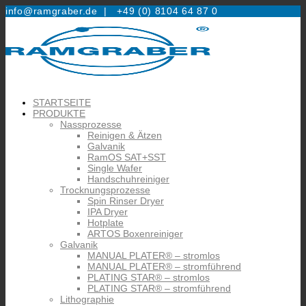
info@ramgraber.de |
+49 (0) 8104 64 87 0
STARTSEITE
PRODUKTE
Nassprozesse
Reinigen & Ätzen
Galvanik
RamOS SAT+SST
Single Wafer
Handschuhreiniger
Trocknungsprozesse
Spin Rinser Dryer
IPA Dryer
Hotplate
ARTOS Boxenreiniger
Galvanik
MANUAL PLATER® – stromlos
MANUAL PLATER® – stromführend
PLATING STAR® – stromlos
PLATING STAR® – stromführend
Lithographie