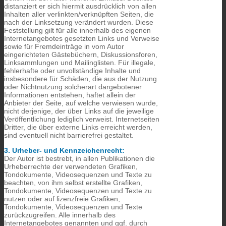
distanziert er sich hiermit ausdrücklich von allen
Inhalten aller verlinkten/verknüpften Seiten, die
nach der Linksetzung verändert wurden. Diese
Feststellung gilt für alle innerhalb des eigenen
Internetangebotes gesetzten Links und Verweise
sowie für Fremdeinträge in vom Autor
eingerichteten Gästebüchern, Diskussionsforen,
Linksammlungen und Mailinglisten. Für illegale,
fehlerhafte oder unvollständige Inhalte und
insbesondere für Schäden, die aus der Nutzung
oder Nichtnutzung solcherart dargebotener
Informationen entstehen, haftet allein der
Anbieter der Seite, auf welche verwiesen wurde,
nicht derjenige, der über Links auf die jeweilige
Veröffentlichung lediglich verweist. Internetseiten
Dritter, die über externe Links erreicht werden,
sind eventuell nicht barrierefrei gestaltet.
3. Urheber- und Kennzeichenrecht:
Der Autor ist bestrebt, in allen Publikationen die
Urheberrechte der verwendeten Grafiken,
Tondokumente, Videosequenzen und Texte zu
beachten, von ihm selbst erstellte Grafiken,
Tondokumente, Videosequenzen und Texte zu
nutzen oder auf lizenzfreie Grafiken,
Tondokumente, Videosequenzen und Texte
zurückzugreifen. Alle innerhalb des
Internetangebotes genannten und ggf. durch