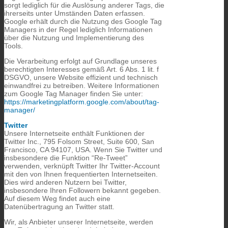
sorgt
lediglich
für
die
Auslösung
anderer
Tags,
die
ihrerseits
unter
Umständen
Daten
erfassen.
Google
erhält
durch
die
Nutzung
des
Google
Tag
Managers
in
der
Regel
lediglich
Informationen
über
die
Nutzung
und
Implementierung
des
Tools.
Die
Verarbeitung
erfolgt
auf
Grundlage
unseres
berechtigten
Interesses
gemäß
Art.
6
Abs.
1
lit.
f
DSGVO,
unsere
Website
effizient
und
technisch
einwandfrei
zu
betreiben.
Weitere
Informationen
zum
Google
Tag
Manager
finden
Sie
unter:
https://
marketingplatform.
google.
com/
about/
tag-
manager/
Twitter
Unsere Internetseite enthält Funktionen der
Twitter Inc., 795 Folsom Street, Suite 600, San
Francisco, CA 94107, USA. Wenn Sie Twitter und
insbesondere die Funktion “Re-Tweet”
verwenden, verknüpft Twitter Ihr Twitter-Account
mit den von Ihnen frequentierten Internetseiten.
Dies wird anderen Nutzern bei Twitter,
insbesondere Ihren Followern bekannt gegeben.
Auf diesem Weg findet auch eine
Datenübertragung an Twitter statt.
Wir, als Anbieter unserer Internetseite, werden