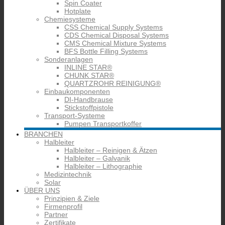
Spin Coater
Hotplate
Chemiesysteme
CSS Chemical Supply Systems
CDS Chemical Disposal Systems
CMS Chemical Mixture Systems
BFS Bottle Filling Systems
Sonderanlagen
INLINE STAR®
CHUNK STAR®
QUARTZROHR REINIGUNG®
Einbaukomponenten
DI-Handbrause
Stickstoffpistole
Transport-Systeme
Pumpen Transportkoffer
BRANCHEN
Halbleiter
Halbleiter – Reinigen & Ätzen
Halbleiter – Galvanik
Halbleiter – Lithographie
Medizintechnik
Solar
ÜBER UNS
Prinzipien & Ziele
Firmenprofil
Partner
Zertifikate