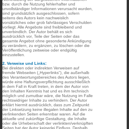
bzw. durch die Nutzung fehlerhafter und
unvollständiger Informationen verursacht wurden,
sind grundsätzlich ausgeschlossen, sofern
seitens des Autors kein nachweislich
vorsätzliches oder grob fahrlässiges Verschulden
vorliegt. Alle Angebote sind freibleibend und
unverbindlich. Der Autor behält es sich
ausdrücklich vor, Teile der Seiten oder das
gesamte Angebot ohne gesonderte Ankündigung
zu verändern, zu ergänzen, zu löschen oder die
Veröffentlichung zeitweise oder endgültig
einzustellen.
2. Verweise und Links:
Bei direkten oder indirekten Verweisen auf
fremde Webseiten („Hyperlinks“), die außerhalb
des Verantwortungsbereiches des Autors liegen,
würde eine Haftungsverpflichtung ausschließlich
in dem Fall in Kraft treten, in dem der Autor von
den Inhalten Kenntnis hat und es ihm technisch
möglich und zumutbar wäre, die Nutzung im Falle
rechtswidriger Inhalte zu verhindern. Der Autor
erklärt hiermit ausdrücklich, dass zum Zeitpunkt
der Linksetzung keine illegalen Inhalte auf den zu
verlinkenden Seiten erkennbar waren. Auf die
aktuelle und zukünftige Gestaltung, die Inhalte
oder die Urheberschaft der verlinkten/verknüpften
Seiten hat der Autor keinerlei Einfluss. Deshalb