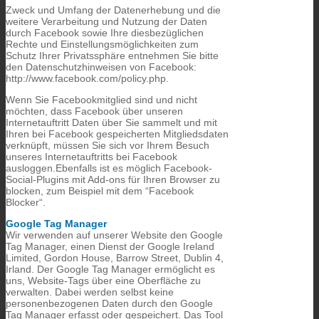
Zweck und Umfang der Datenerhebung und die
weitere Verarbeitung und Nutzung der Daten
durch Facebook sowie Ihre diesbezüglichen
Rechte und Einstellungsmöglichkeiten zum
Schutz Ihrer Privatssphäre entnehmen Sie bitte
den Datenschutzhinweisen von Facebook:
http://www.facebook.com/policy.php.
Wenn Sie Facebookmitglied sind und nicht
möchten, dass Facebook über unseren
Internetauftritt Daten über Sie sammelt und mit
Ihren bei Facebook gespeicherten Mitgliedsdaten
verknüpft, müssen Sie sich vor Ihrem Besuch
unseres Internetauftritts bei Facebook
ausloggen.Ebenfalls ist es möglich Facebook-
Social-Plugins mit Add-ons für Ihren Browser zu
blocken, zum Beispiel mit dem “Facebook
Blocker“.
Google Tag Manager
Wir
verwenden
auf
unserer
Website
den
Google
Tag
Manager,
einen
Dienst
der
Google
Ireland
Limited,
Gordon
House,
Barrow
Street,
Dublin
4,
Irland.
Der
Google
Tag
Manager
ermöglicht
es
uns,
Website-
Tags
über
eine
Oberfläche
zu
verwalten.
Dabei
werden
selbst
keine
personenbezogenen
Daten
durch
den
Google
Tag
Manager
erfasst
oder
gespeichert.
Das
Tool