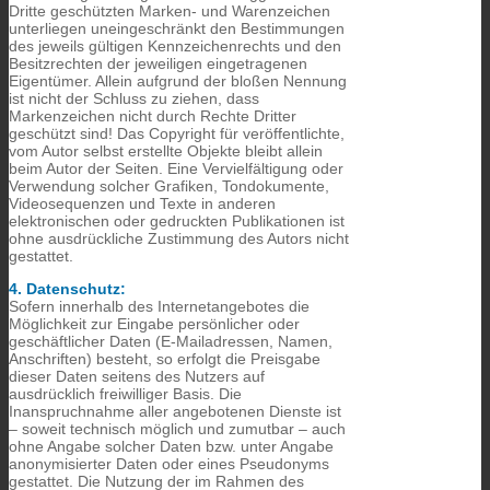
Dritte geschützten Marken- und Warenzeichen
unterliegen uneingeschränkt den Bestimmungen
des jeweils gültigen Kennzeichenrechts und den
Besitzrechten der jeweiligen eingetragenen
Eigentümer. Allein aufgrund der bloßen Nennung
ist nicht der Schluss zu ziehen, dass
Markenzeichen nicht durch Rechte Dritter
geschützt sind! Das Copyright für veröffentlichte,
vom Autor selbst erstellte Objekte bleibt allein
beim Autor der Seiten. Eine Vervielfältigung oder
Verwendung solcher Grafiken, Tondokumente,
Videosequenzen und Texte in anderen
elektronischen oder gedruckten Publikationen ist
ohne ausdrückliche Zustimmung des Autors nicht
gestattet.
4. Datenschutz:
Sofern innerhalb des Internetangebotes die
Möglichkeit zur Eingabe persönlicher oder
geschäftlicher Daten (E-Mailadressen, Namen,
Anschriften) besteht, so erfolgt die Preisgabe
dieser Daten seitens des Nutzers auf
ausdrücklich freiwilliger Basis. Die
Inanspruchnahme aller angebotenen Dienste ist
– soweit technisch möglich und zumutbar – auch
ohne Angabe solcher Daten bzw. unter Angabe
anonymisierter Daten oder eines Pseudonyms
gestattet. Die Nutzung der im Rahmen des