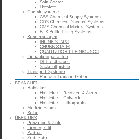
Spin Coater
Hotplate
Chemiesysteme
CSS Chemical Supply Systems
CDS Chemical Disposal Systems
CMS Chemical Mixture Systems
BFS Bottle Filling Systems
Sonderanlagen
INLINE STAR®
CHUNK STAR®
QUARTZROHR REINIGUNG®
Einbaukomponenten
DI-Handbrause
Stickstoffpistole
Transport-Systeme
Pumpen Transportkoffer
BRANCHEN
Halbleiter
Halbleiter – Reinigen & Ätzen
Halbleiter – Galvanik
Halbleiter – Lithographie
Medizintechnik
Solar
ÜBER UNS
Prinzipien & Ziele
Firmenprofil
Partner
Zertifikate