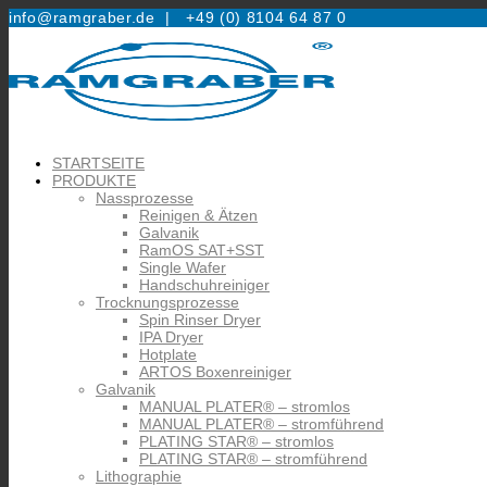
info@ramgraber.de |
+49 (0) 8104 64 87 0
STARTSEITE
PRODUKTE
Nassprozesse
Reinigen & Ätzen
Galvanik
RamOS SAT+SST
Single Wafer
Handschuhreiniger
Trocknungsprozesse
Spin Rinser Dryer
IPA Dryer
Hotplate
ARTOS Boxenreiniger
Galvanik
MANUAL PLATER® – stromlos
MANUAL PLATER® – stromführend
PLATING STAR® – stromlos
PLATING STAR® – stromführend
Lithographie