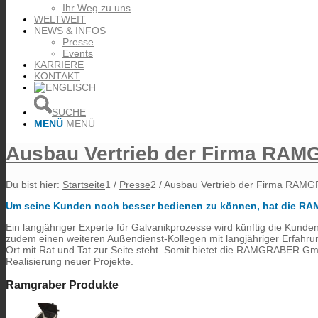
Ihr Weg zu uns
WELTWEIT
NEWS & INFOS
Presse
Events
KARRIERE
KONTAKT
SUCHE
MENÜ
MENÜ
Ausbau Vertrieb der Firma RA
Du bist hier:
Startseite
1
/
Presse
2
/
Ausbau Vertrieb der Firma RAM
Um seine Kunden noch besser bedienen zu können, hat die RAM
Ein langjähriger Experte für Galvanikprozesse wird künftig die K
zudem einen weiteren Außendienst-Kollegen mit langjähriger Erfahrun
Ort mit Rat und Tat zur Seite steht. Somit bietet die RAMGRABER Gm
Realisierung neuer Projekte.
Ramgraber Produkte